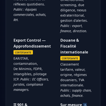
réflexes quotidiens.
screening, due
Public : équipes
diligence, nexus
commerciales, achats,
extraterritorial,
RH.
gestion d'alertes.
Public : export,
finance, direction.
Export Control —
Douane &
Approfondissement
Fiscalité
internationale
CERTIFIANTE
EAR/ITAR,
CERTIFIANTE
contamination,
Classement
De Minimis, FDPR,
tarifaire, valeur,
intangibles, pilotage
origine, régimes
ICP.
Public : EC Officers,
douaniers, TVA
juristes, compliance
internationale.
managers.
Public : supply chain,
achats, finance.
II 901 &
Sur mesure
E-