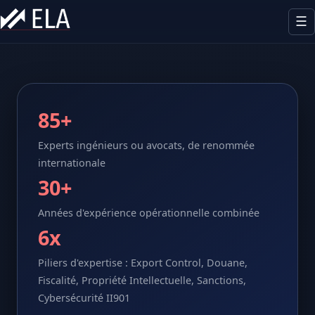
☰
Notre offre
Expertises
85+
Domaines
Experts ingénieurs ou avocats, de renommée
internationale
Externalisation
30+
Équipe
Années d'expérience opérationnelle combinée
6x
Ressources
Piliers d'expertise : Export Control, Douane,
Contact
Fiscalité, Propriété Intellectuelle, Sanctions,
Cybersécurité II901